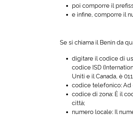
poi comporre il prefis
e infine, comporre il n
Se si chiama il Benin da q
digitare il codice di u
codice ISD (Internation
Uniti e il Canada, è 011
codice telefonico: Ad
codice di zona: È il co
città;
numero locale: Il nume