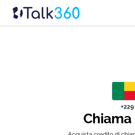
+229
Chiama 
Acquista credito di chia