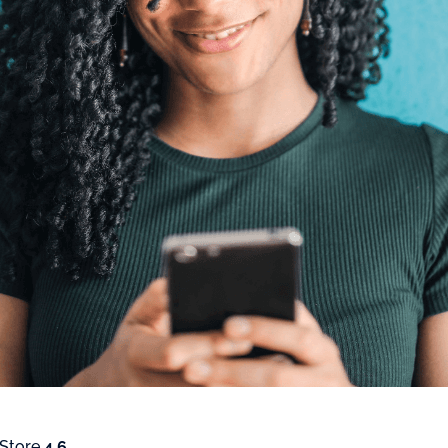
 Store
4.6