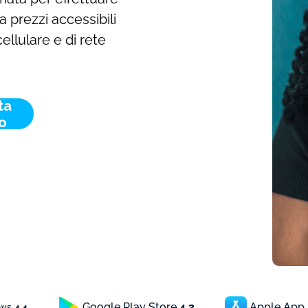
a prezzi accessibili
ellulare e di rete
ta
o
Google Play Store
4.3
Apple App
ews
4.4