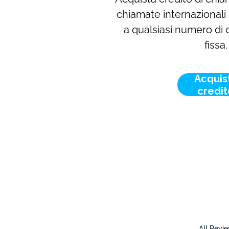
chiamate internazionali 
a qualsiasi numero di c
fissa.
Acquis
credit
All Revi