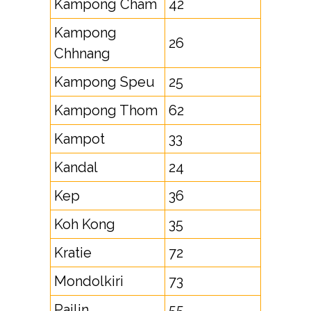
Kampong Cham
42
Kampong
26
Chhnang
Kampong Speu
25
Kampong Thom
62
Kampot
33
Kandal
24
Kep
36
Koh Kong
35
Kratie
72
Mondolkiri
73
Pailin
55