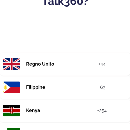
Talk360?
Regno Unito
+44
Filippine
+63
Kenya
+254