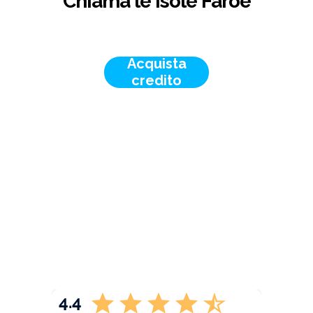
Chiama le Isole Faroe
Acquista
credito
4.4