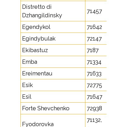
Distretto di
71457
Dzhangildinsky
Egendykol
71642
Egindybulak
72147
Ekibastuz
7187
Emba
71334
Ereimentau
71633
Esik
72775
Esil
71647
Forte Shevchenko
72938
71132,
Fyodorovka