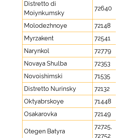
Distretto di
72640
Moiynkumsky
Molodezhnoye
72148
Myrzakent
72541
Narynkol
72779
Novaya Shulba
72353
Novoishimski
71535
Distretto Nurinsky
72132
Oktyabrskoye
71448
Osakarovka
72149
72725,
Otegen Batyra
72752