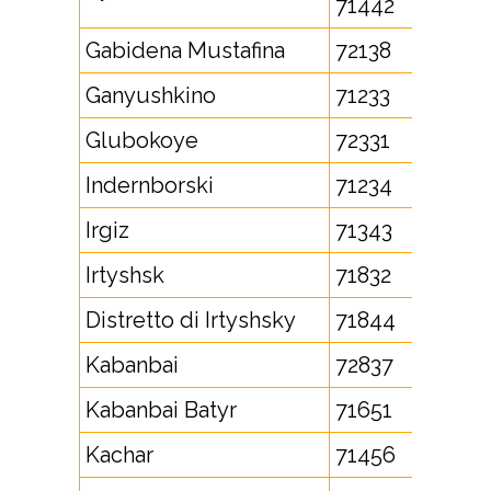
71442
Gabidena Mustafina
72138
Ganyushkino
71233
Glubokoye
72331
Indernborski
71234
Irgiz
71343
Irtyshsk
71832
Distretto di Irtyshsky
71844
Kabanbai
72837
Kabanbai Batyr
71651
Kachar
71456