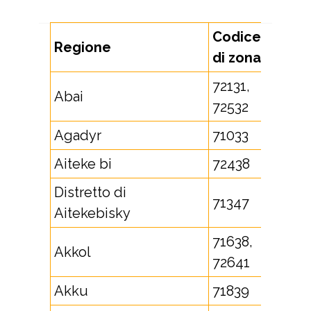
Codice
Regione
di zona
72131,
Abai
72532
Agadyr
71033
Aiteke bi
72438
Distretto di
71347
Aitekebisky
71638,
Akkol
72641
Akku
71839