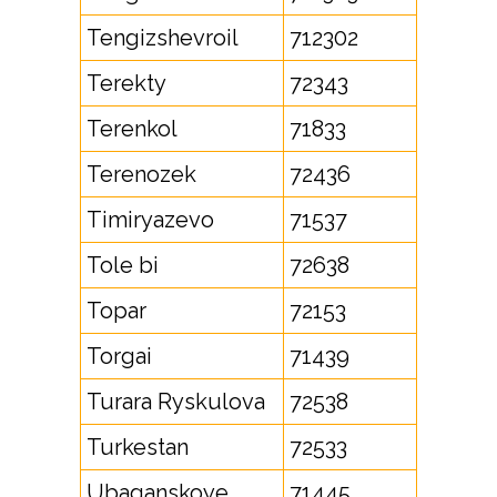
Tengizshevroil
712302
Terekty
72343
Terenkol
71833
Terenozek
72436
Timiryazevo
71537
Tole bi
72638
Topar
72153
Torgai
71439
Turara Ryskulova
72538
Turkestan
72533
Ubaganskoye
71445