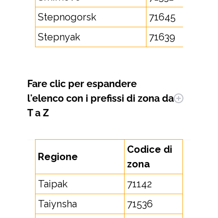
Stepnogorsk
71645
Stepnyak
71639
Fare clic per espandere
l'elenco con i prefissi di zona da
T a Z
Codice di
Regione
zona
Taipak
71142
Taiynsha
71536