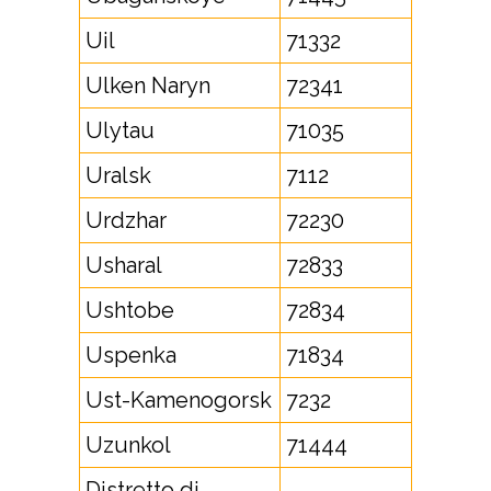
Uil
71332
Ulken Naryn
72341
Ulytau
71035
Uralsk
7112
Urdzhar
72230
Usharal
72833
Ushtobe
72834
Uspenka
71834
Ust-Kamenogorsk
7232
Uzunkol
71444
Distretto di