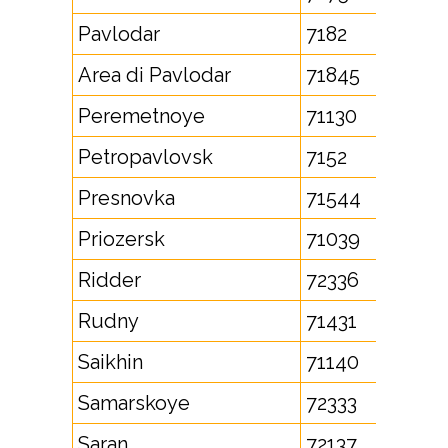
Pavlodar
7182
Area di Pavlodar
71845
Peremetnoye
71130
Petropavlovsk
7152
Presnovka
71544
Priozersk
71039
Ridder
72336
Rudny
71431
Saikhin
71140
Samarskoye
72333
Saran
72137