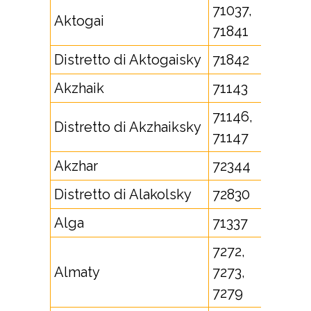
71037,
Aktogai
71841
Distretto di Aktogaisky
71842
Akzhaik
71143
71146,
Distretto di Akzhaiksky
71147
Akzhar
72344
Distretto di Alakolsky
72830
Alga
71337
7272,
Almaty
7273,
7279