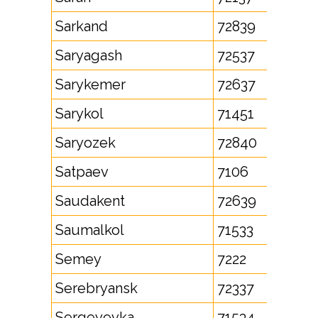
Sarkand
72839
Saryagash
72537
Sarykemer
72637
Sarykol
71451
Saryozek
72840
Satpaev
7106
Saudakent
72639
Saumalkol
71533
Semey
7222
Serebryansk
72337
Sergeyevka
71534