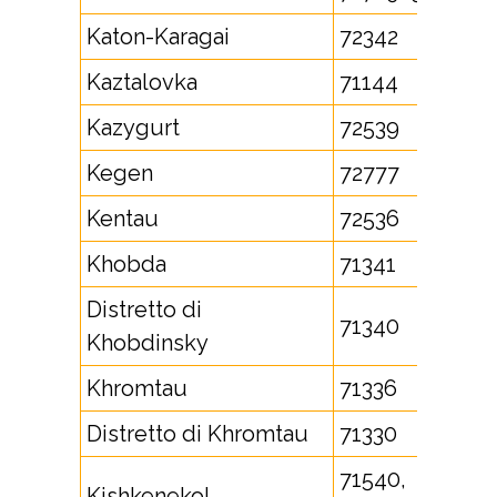
Katon-Karagai
72342
Kaztalovka
71144
Kazygurt
72539
Kegen
72777
Kentau
72536
Khobda
71341
Distretto di
71340
Khobdinsky
Khromtau
71336
Distretto di Khromtau
71330
71540,
Kishkenekol