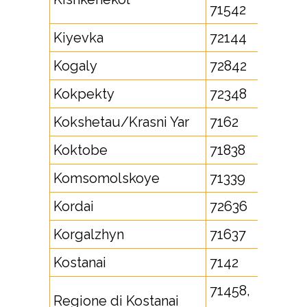
71542
Kiyevka
72144
Kogaly
72842
Kokpekty
72348
Kokshetau/Krasni Yar
7162
Koktobe
71838
Komsomolskoye
71339
Kordai
72636
Korgalzhyn
71637
Kostanai
7142
71458,
Regione di Kostanai