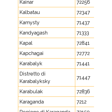
Kainar
72256
Kalbatau
72347
Kamysty
71437
Kandyagash
71333
Kapal
72841
Kapchagai
72772
Karabalyk
71441
Distretto di
71447
Karabalyksky
Karabulak
72836
Karaganda
7212