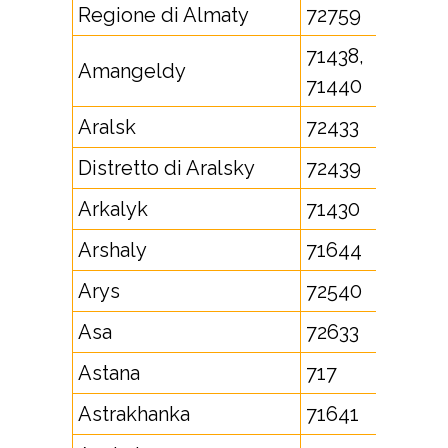
Regione di Almaty
72759
71438,
Amangeldy
71440
Aralsk
72433
Distretto di Aralsky
72439
Arkalyk
71430
Arshaly
71644
Arys
72540
Asa
72633
Astana
717
Astrakhanka
71641