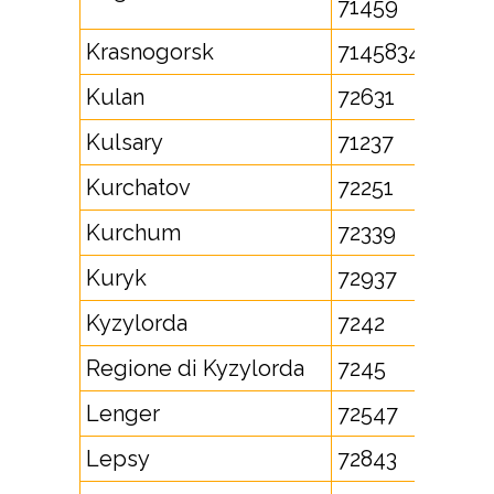
71459
Krasnogorsk
7145834
Kulan
72631
Kulsary
71237
Kurchatov
72251
Kurchum
72339
Kuryk
72937
Kyzylorda
7242
Regione di Kyzylorda
7245
Lenger
72547
Lepsy
72843