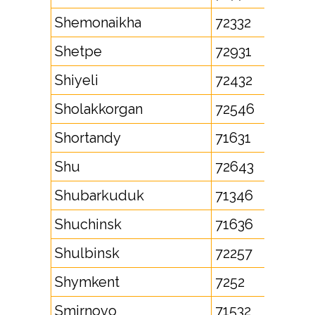
Shemonaikha
72332
Shetpe
72931
Shiyeli
72432
Sholakkorgan
72546
Shortandy
71631
Shu
72643
Shubarkuduk
71346
Shuchinsk
71636
Shulbinsk
72257
Shymkent
7252
Smirnovo
71532