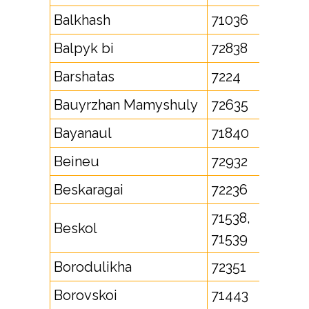
Balkhash
71036
Balpyk bi
72838
Barshatas
7224
Bauyrzhan Mamyshuly
72635
Bayanaul
71840
Beineu
72932
Beskaragai
72236
71538,
Beskol
71539
Borodulikha
72351
Borovskoi
71443