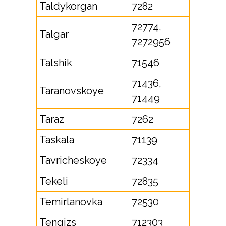
Taldykorgan
7282
72774,
Talgar
7272956
Talshik
71546
71436,
Taranovskoye
71449
Taraz
7262
Taskala
71139
Tavricheskoye
72334
Tekeli
72835
Temirlanovka
72530
Tengizs
712303