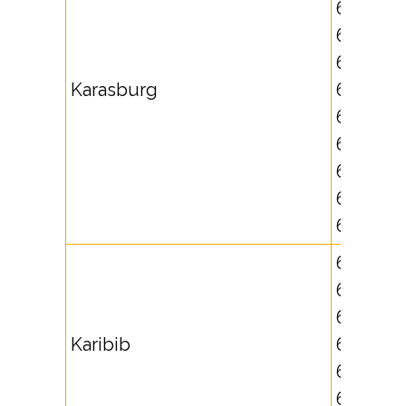
631731,
631732,
631733,
Karasburg
631734,
632711,
632712,
632714,
632718,
632719
64550,
641707,
641708,
Karibib
645520,
645521,
645537,