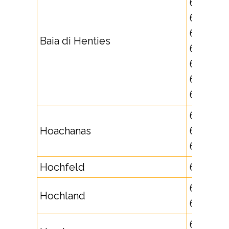
64501,
64502,
641702,
Baia di Henties
641703,
641704,
641705,
641706
631725,
Hoachanas
632653,
632654
Hochfeld
62549
621743,
Hochland
625722
671746,