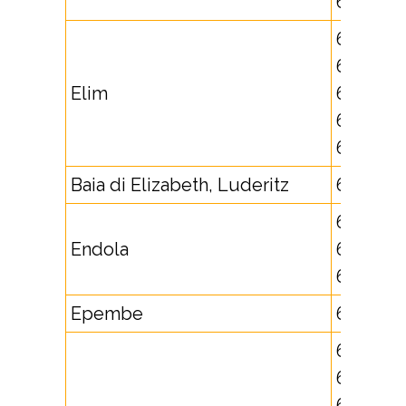
625804
651708,
651709,
Elim
652565,
652566,
652567
Baia di Elizabeth, Luderitz
632389
651710,
Endola
652688,
652689
Epembe
652888
625672,
625673,
625674,