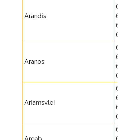
64511,
Arandis
64512,
641700,
641701
63272,
631703,
Aranos
632768,
632769
631704,
632800,
Ariamsvlei
632801,
632809
632805,
Aroab
632806,