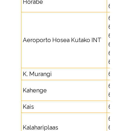
Horabe
672323
621771,
625430,
625434,
Aeroporto Hosea Kutako INT
625435,
627024,
627025
K. Murangi
661706
661707,
Kahenge
662579
Kais
632808
66423,
Kalahariplaas
631727,