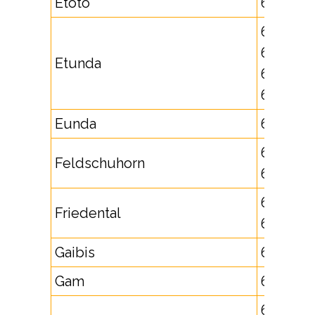
Etoto
652710
651712,
651713,
Etunda
652595,
652596
Eunda
652598
631715,
Feldschuhorn
632267
621737,
Friedental
625721
Gaibis
632811
Gam
672455
63251,