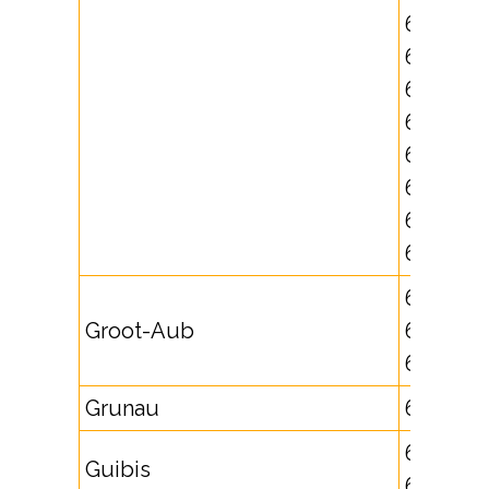
672493,
672494,
677029,
677140,
677141,
677145,
677150,
677151
621741,
Groot-Aub
625420,
625421
Grunau
63262
631722,
Guibis
632583