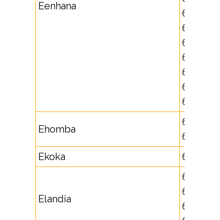
Eenhana
652634,
652635,
652636,
652640,
652641,
652642,
652643
651707,
Ehomba
652740
Ekoka
652886
621735,
625715,
Elandia
625716,