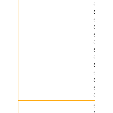
632261,
637034,
637100,
637130,
637180,
637181,
637182,
637183,
637184,
637185,
637190,
637191,
637192
671749,