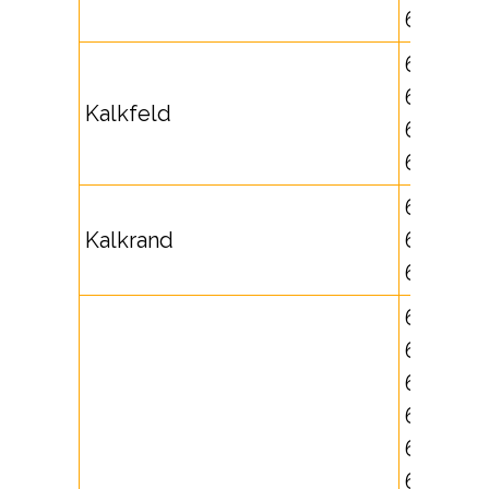
632750
671747,
672900,
Kalkfeld
672901,
672902
63264,
Kalkrand
631728,
631729
67330,
67334,
671748,
673326,
673327,
673328,