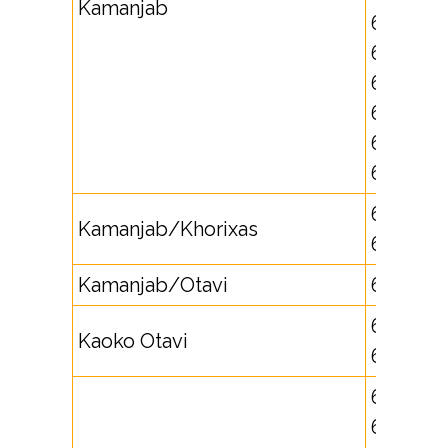
Kamanjab
673329,
673331,
673336,
673337,
673338,
673339
67331,
Kamanjab/Khorixas
67335
Kamanjab/Otavi
677166
651715,
Kaoko Otavi
652747
63270,
631730,