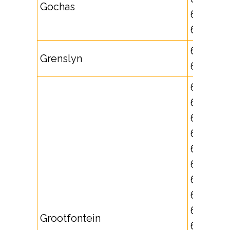
Gochas
632501,
632502
631720,
Grenslyn
632520
67240,
67241,
67242,
67243,
67248,
671797,
671798,
671799,
672491,
Grootfontein
672492,