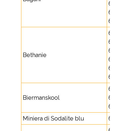
662591,
662592,
662593
631709,
631710,
632830,
Bethanie
632831,
632839,
632849
671743,
Biermanskool
673332,
673333
Miniera di Sodalite blu
651702
625697,