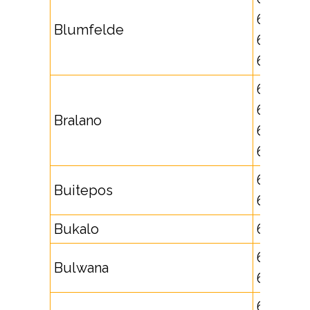
625698,
Blumfelde
625812,
625813
631711,
632752,
Bralano
632753,
632754
621732,
Buitepos
625604
Bukalo
661703
631712,
Bulwana
632524
661704,