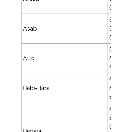
632807
631706,
Asab
632522,
632523
632580,
Aus
632581,
632589
621730,
Babi-Babi
625689,
625690
661701,
661702,
662590,
Bagani