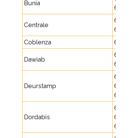
Bunia
662573
62692,
Centrale
64694
Coblenza
672329
631713,
Dawiab
632803
631714,
Deurstamp
632264,
632812
62573,
Dordabis
625818,
625819