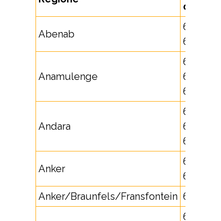
di zona
671740,
Abenab
672320
651701,
Anamulenge
652503,
652504
671700,
Andara
672583,
672584
671741,
Anker
673330
Anker/Braunfels/Fransfontein
677165
64510,