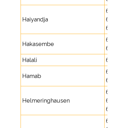
651714,
Haiyandja
652452,
652453
661705,
Hakasembe
662572
Halali
671745
631723,
Hamab
632693
63626,
Helmeringhausen
631724,
632833
64500,