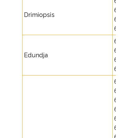
621734,
625680,
Drimiopsis
625681,
625805
651703,
651704,
Edundja
652681,
652682
65290,
651705,
651706,
652630,
652631,
652632,
652633,