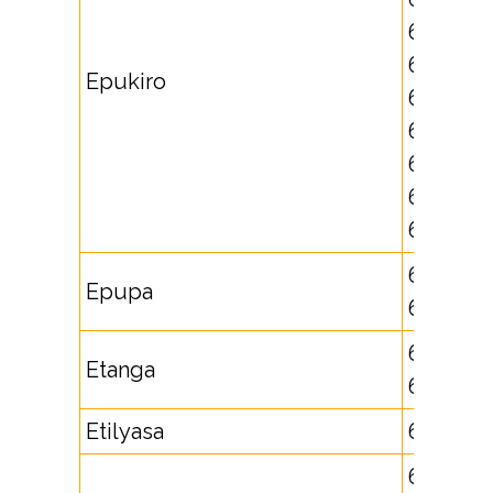
625686,
625687,
Epukiro
625688,
625800,
625801,
625802,
625803
671794,
Epupa
672903
651711,
Etanga
652744
Etilyasa
652560
671757,