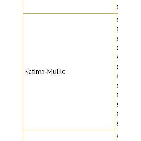
645539
66251,
66252,
66253,
66254,
66261,
66263,
Katima-Mulilo
66268,
661708,
661709,
661710,
662627,
667145
63220,