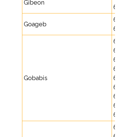
Gibeon
631717
631718,
Goageb
632835
62562,
62563,
62564,
62565,
Gobabis
62566,
62577,
621738,
621739,
621740
631719,
632500,