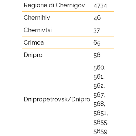
Regione di Chernigov
4734
Chernihiv
46
Chernivtsi
37
Crimea
65
Dnipro
56
560,
561,
562,
567,
Dnipropetrovsk/Dnipro
568,
5651,
5655,
5659