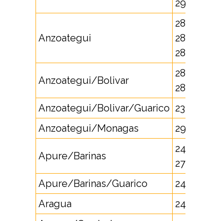
296
281,
Anzoategui
282,
283
285,
Anzoategui/Bolivar
286
Anzoategui/Bolivar/Guarico
235
Anzoategui/Monagas
292
240,
Apure/Barinas
278
Apure/Barinas/Guarico
247
Aragua
244